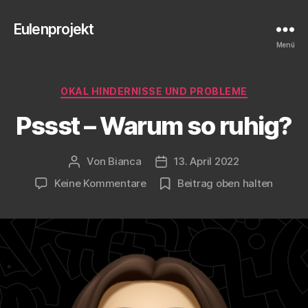
Eulenprojekt
Menü
Kategorien
OKAL HINDERNISSE UND PROBLEME
Pssst – Warum so ruhig?
Von
Bianca
13. April 2022
Beitragsautor
Veröffentlichungsdatum
zu
Keine Kommentare
Beitrag oben halten
Pssst
–
Warum
so
ruhig?