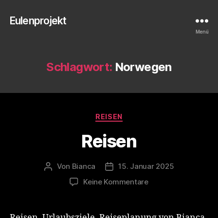
Eulenprojekt
Menü
Schlagwort:
Norwegen
Kategorien
REISEN
Reisen
Von
Bianca
15. Januar 2025
Beitragsautor
Veröffentlichungsdatum
zu
Keine Kommentare
Reisen
Reisen, Urlaubsziele, Reiseplanung von Bianca