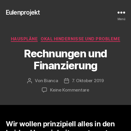
Eulenprojekt
Menü
Kategorien
HAUSPLÄNE
OKAL HINDERNISSE UND PROBLEME
Rechnungen und
Finanzierung
Von
Bianca
7. Oktober 2019
Beitragsautor
Veröffentlichungsdatum
zu
Keine Kommentare
Rechnungen
und
Finanzierung
Wir wollen prinzipiell alles in den