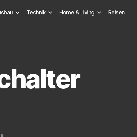
usbau
Technik
Home & Living
Reisen
chalter
zu
re