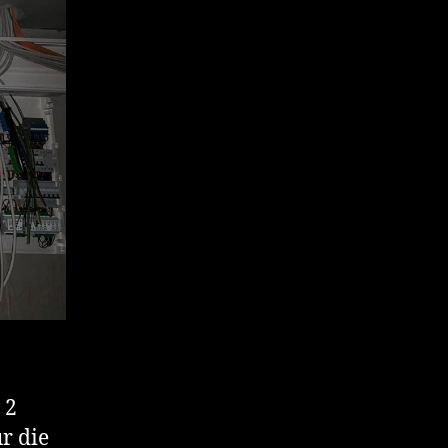
 2
r die