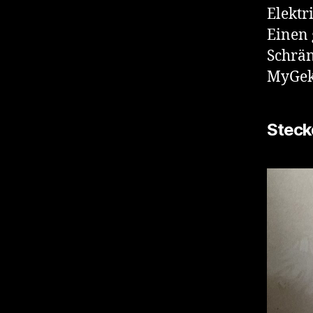
Elektri
Einen 
Schrän
MyGek
Steck