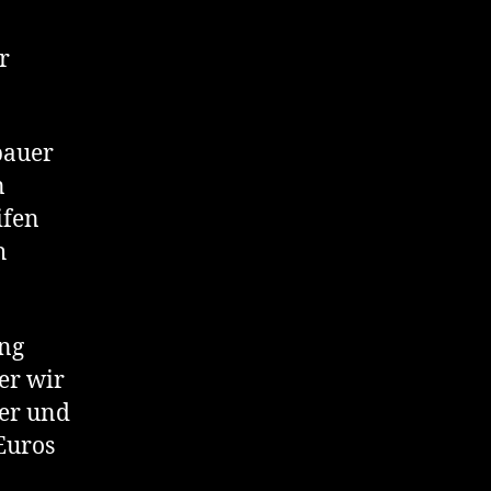
r
bauer
n
ifen
h
ung
er wir
ter und
Euros