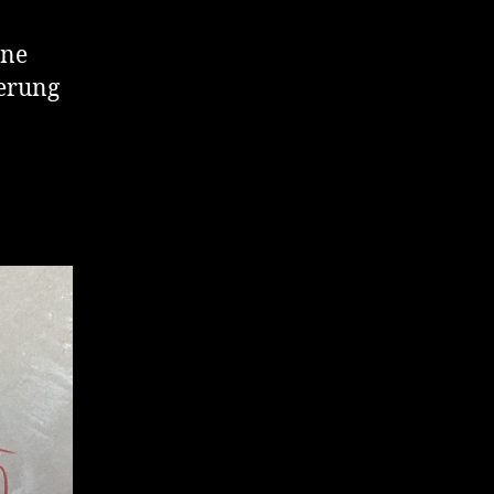
ine
uerung