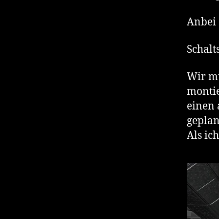
Anbei 
Schalt
Wir mu
montie
einen 
geplan
Als ic