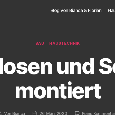
Blog von Bianca & Florian
Ha
Kategorien
BAU
HAUSTECHNIK
osen und S
montiert
Von
Bianca
26. März 2020
Keine Kommenta
Beitragsautor
Veröffentlichungsdatum