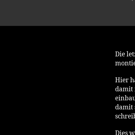
Die le
montie
Hier h
damit 
einbau
damit 
schrei
Dies w