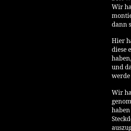
Wir h
montie
dann s
Hier h
diese 
haben,
und da
werde 
Wir ha
genomm
haben 
Steckd
auszug