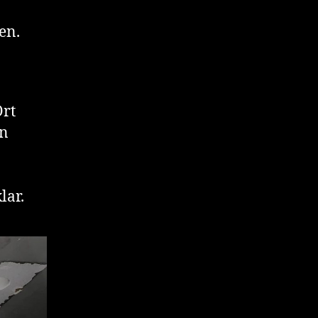
en.
Ort
an
n
lar.