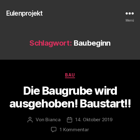
Eulenprojekt
Menü
Schlagwort:
Baubeginn
Kategorien
BAU
Die Baugrube wird
ausgehoben! Baustart!!
Von
Bianca
14. Oktober 2019
Beitragsautor
Veröffentlichungsdatum
zu
1 Kommentar
Die