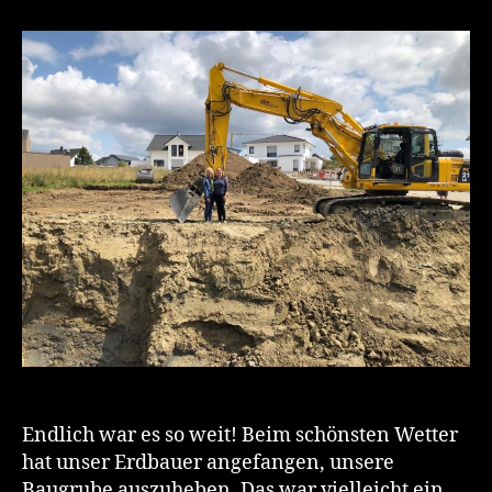
Baugrube
wird
ausgehoben!
Baustart!!
Endlich war es so weit! Beim schönsten Wetter
hat unser Erdbauer angefangen, unsere
Baugrube auszuheben. Das war vielleicht ein