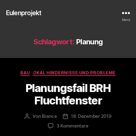
Eulenprojekt
Menü
Schlagwort:
Planung
Kategorien
BAU
OKAL HINDERNISSE UND PROBLEME
Planungsfail BRH
Fluchtfenster
Von
Bianca
18. Dezember 2019
Beitragsautor
Veröffentlichungsdatum
zu
3 Kommentare
Planungsfail