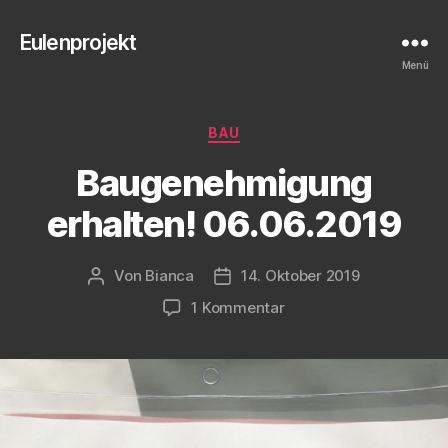
Eulenprojekt
Menü
Kategorien
BAU
Baugenehmigung
erhalten! 06.06.2019
Von
Bianca
14. Oktober 2019
Beitragsautor
Veröffentlichungsdatum
zu
1 Kommentar
Baugenehmigung
erhalten!
06.06.2019