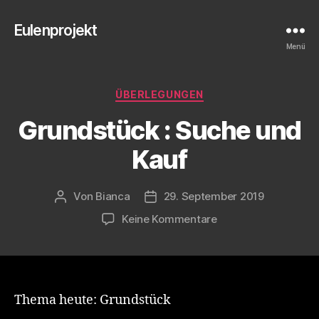
Eulenprojekt
Menü
Kategorien
ÜBERLEGUNGEN
Grundstück : Suche und
Kauf
Von
Bianca
29. September 2019
Beitragsautor
Veröffentlichungsdatum
zu
Keine Kommentare
Grundstück
:
Suche
und
Kauf
Thema heute: Grundstück