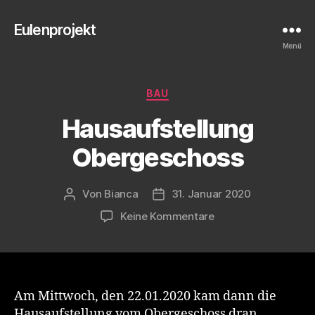
Eulenprojekt
Menü
Kategorien
BAU
Hausaufstellung
Obergeschoss
Von
Bianca
31. Januar 2020
Beitragsautor
Veröffentlichungsdatum
zu
Keine Kommentare
Hausaufstellung
Obergeschoss
Am Mittwoch, den 22.01.2020 kam dann die
Hausaufstellung vom Obergeschoss dran.