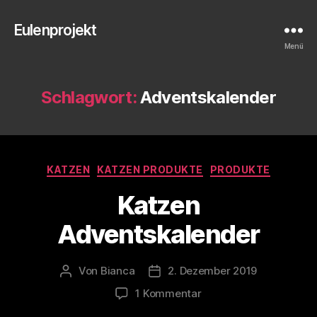
Eulenprojekt
Menü
Schlagwort:
Adventskalender
Kategorien
KATZEN
KATZEN PRODUKTE
PRODUKTE
Katzen
Adventskalender
Von
Bianca
2. Dezember 2019
Beitragsautor
Veröffentlichungsdatum
zu
1 Kommentar
Katzen