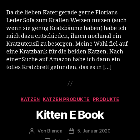
Kratzbank
Katzen
Da die lieben Kater gerade gerne Florians
Leder Sofa zum Krallen Wetzen nutzen (auch
wenn sie genug Kratzbäume haben) habe ich
mich dazu entschieden, ihnen nochmal ein
Kratzutensil zu besorgen. Meine Wahl fiel auf
eine Kratzbank für die beiden Katzen. Nach
einer Suche auf Amazon habe ich dann ein
tolles Kratzbrett gefunden, das es in […]
Kategorien
KATZEN
KATZEN PRODUKTE
PRODUKTE
Kitten E Book
Von
Bianca
5. Januar 2020
Beitragsautor
Veröffentlichungsdatum