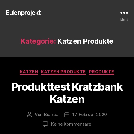
Eulenprojekt
Menü
Kategorie:
Katzen Produkte
Kategorien
KATZEN
KATZEN PRODUKTE
PRODUKTE
Produkttest Kratzbank
Katzen
Von
Bianca
17. Februar 2020
Beitragsautor
Veröffentlichungsdatum
zu
Keine Kommentare
Produkttest