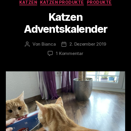
Kategorien
KATZEN
KATZEN PRODUKTE
PRODUKTE
Katzen
Adventskalender
Von
Bianca
2. Dezember 2019
Beitragsautor
Veröffentlichungsdatum
zu
1 Kommentar
Katzen
Adventskalender