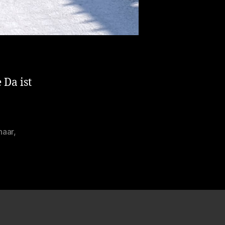
 Da ist
haar
,