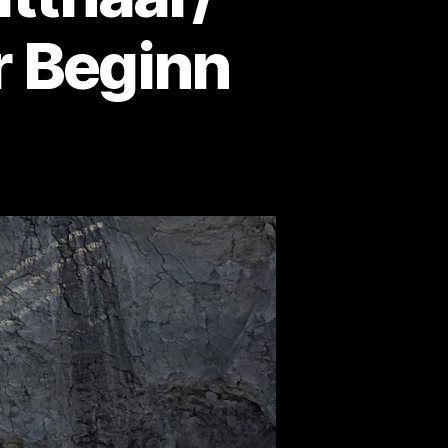
r Beginn
zu
Bodenplatte
Keller
(Glatthaar/
DFH
OKAL)-
Miserabler
Beginn