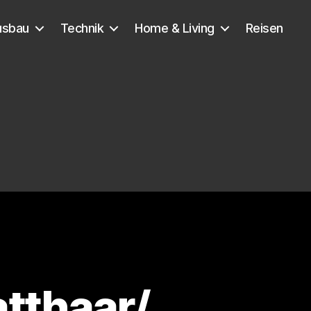
usbau
Technik
Home & Living
Reisen
atthaar/