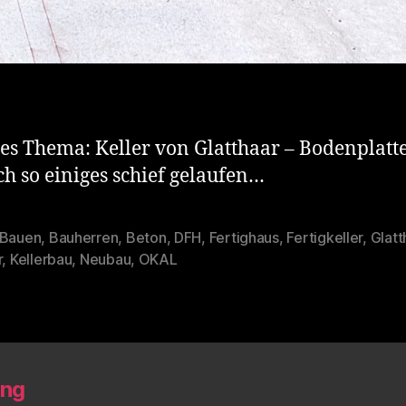
es Thema: Keller von Glatthaar – Bodenplatte
ch so einiges schief gelaufen…
Bauen
,
Bauherren
,
Beton
,
DFH
,
Fertighaus
,
Fertigkeller
,
Glatt
rter
r
,
Kellerbau
,
Neubau
,
OKAL
ung