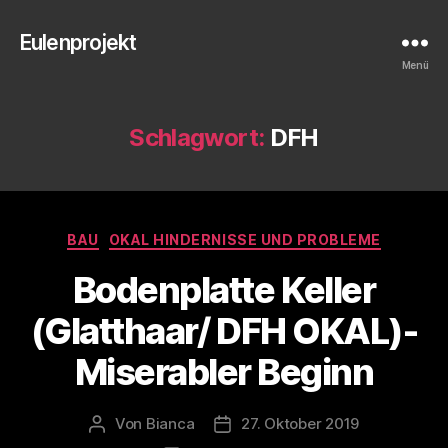
Eulenprojekt
Menü
Schlagwort:
DFH
Kategorien
BAU
OKAL HINDERNISSE UND PROBLEME
Bodenplatte Keller
(Glatthaar/ DFH OKAL)-
Miserabler Beginn
Von
Bianca
27. Oktober 2019
Beitragsautor
Veröffentlichungsdatum