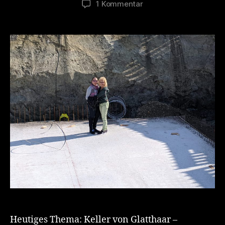
zu
1 Kommentar
Bodenplatte
Keller
(Glatthaar/
DFH
OKAL)-
Miserabler
Beginn
Heutiges Thema: Keller von Glatthaar –