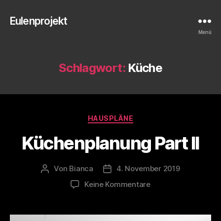
Eulenprojekt
Menü
Schlagwort:
Küche
Kategorien
HAUSPLÄNE
Küchenplanung Part II
Von
Bianca
4. November 2019
Beitragsautor
Veröffentlichungsdatum
zu
Keine Kommentare
Küchenplanung
Part
II