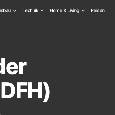
usbau
Technik
Home & Living
Reisen
der
 DFH)
zu
e