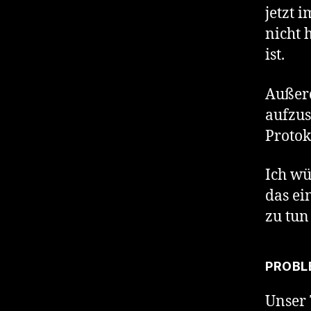
jetzt 
nicht 
ist.
Außerd
aufzus
Protok
Ich wü
das ei
zu tun
PROBL
Unser