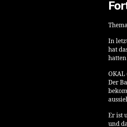
For
Thema 
In let
hat da
hatten
OKAL (
Der Ba
bekomm
aussie
Er ist
und da