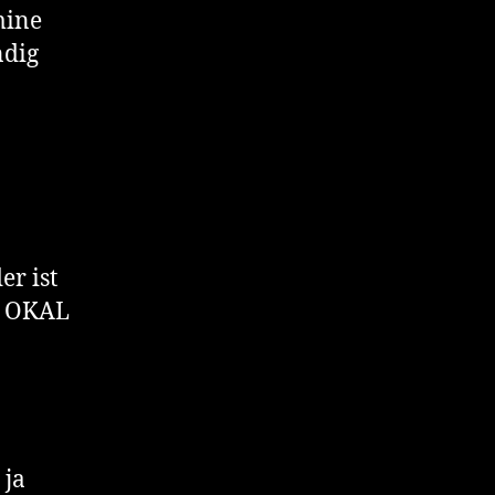
mine
ndig
er ist
it OKAL
ja