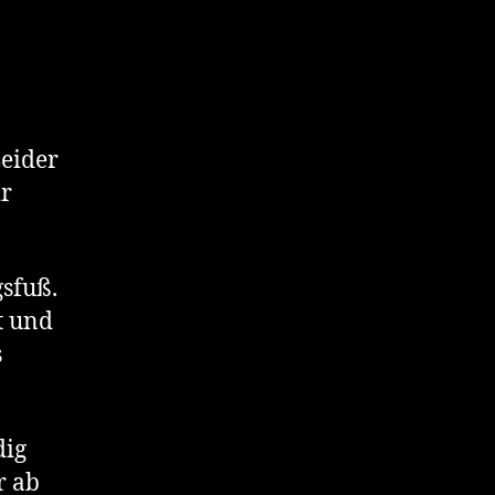
Leider
ir
sfuß.
t und
s
dig
r ab